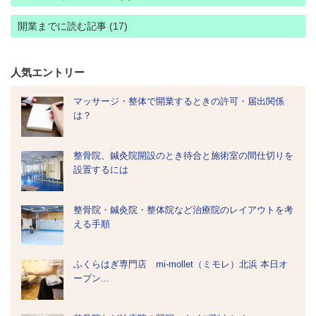
開業までに読む記事 (17)
人気エントリー
マッサージ・整体で開業するときの許可・届出関係
は？
整骨院、鍼灸院開設のとき待合と施術室の間仕切りを
設置するには
整骨院・鍼灸院・整体院など治療院のレイアウトを考
える手順
ふくらはぎ専門店 mi-mollet（ミモレ）北浜 本日オ
ープン...