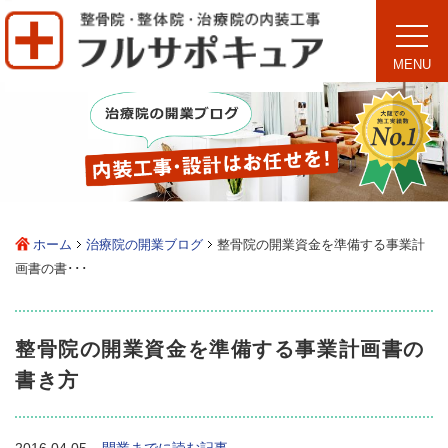
toggle
naviga
MENU
ホーム
治療院の開業ブログ
整骨院の開業資金を準備する事業計
画書の書･･･
整骨院の開業資金を準備する事業計画書の
書き方