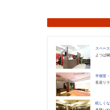
スペース
よつば鍼
半個室・
長居リラ
眩しくな
本格いやし