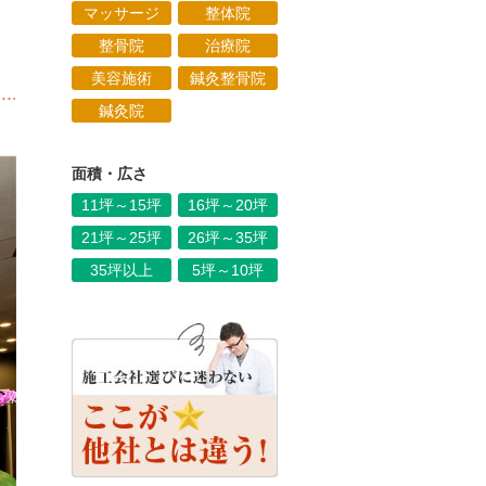
マッサージ
整体院
整骨院
治療院
美容施術
鍼灸整骨院
鍼灸院
面積・広さ
11坪～15坪
16坪～20坪
21坪～25坪
26坪～35坪
35坪以上
5坪～10坪