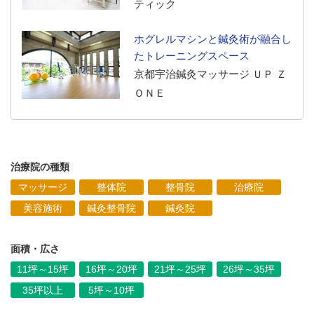
ティック
ホグレルマシンと鍼灸術が融合し
たトレーニングスペース
京都宇治鍼灸マッサージ ＵＰ Ｚ
ＯＮＥ
治療院の種類
マッサージ
整体院
整骨院
治療院
美容施術
鍼灸整骨院
鍼灸院
面積・広さ
11坪～15坪
16坪～20坪
21坪～25坪
26坪～35坪
35坪以上
5坪～10坪